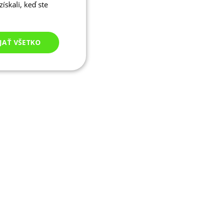
ískali, keď ste
JAŤ VŠETKO
Nezaradené
cookies
né cookies
ľa a správa účtu.
ými na jazyku PHP.
ívaný na údržbu