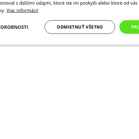
novať s ďalšími údajmi, ktoré ste im poskytli alebo ktoré od vás z
žby.
Viac informácií
ODROBNOSTI
ODMIETNUŤ VŠETKO
PRI
Analytické
Marketingové
Funkcie
cookies
cookies
cookies
Analytické cookies
Marketingové cookies
Funkcie
Nezarade
súbory cookie umožňujú základné funkcie webovej lokality, ako prihlásenie používate
edá správne používať bez nevyhnutne potrebných súborov cookie.
Poskytovateľ
/
Uplynutie
Opis
Doména
platnosti
Cookies
Cookie generované aplikáciami založen
PHP.net
relácie
Toto je univerzálny identifikátor použ
www.kalaswear.sk