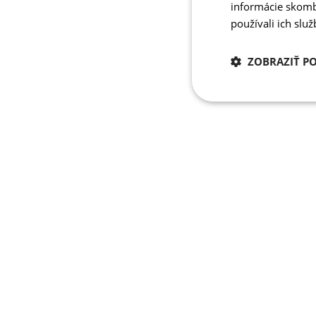
informácie skombi
používali ich slu
ZOBRAZIŤ P
Potrebné
cookies
Potrebné 
Nevyhnutne potrebné 
Webová lokalita sa n
Meno
PHPSESSID