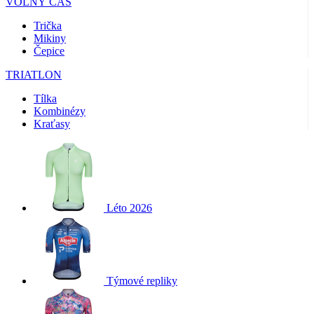
VOLNÝ ČAS
Trička
Mikiny
Čepice
TRIATLON
Tílka
Kombinézy
Kraťasy
Léto 2026
Týmové repliky