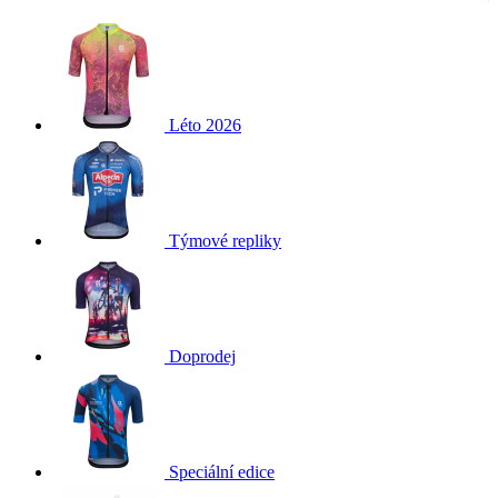
Léto 2026
Týmové repliky
Doprodej
Speciální edice