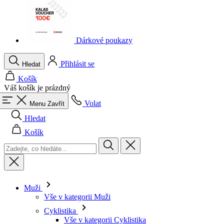
Dárkové poukazy
Přihlásit se
Hledat
Košík
Váš košík je prázdný
Volat
Menu
Zavřít
Hledat
Košík
Muži
Vše v kategorii Muži
Cyklistika
Vše v kategorii Cyklistika