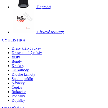
Doprodej
Dárkové poukazy
CYKLISTIKA
Dresy krátký rukáv
Dresy dlouhý rukáv
Vesty
Bundy
Kraťasy
3/4 kalhoty
Dlouhé kalhoty
Spodní prádlo
Návleky
Čepice
Rukavice
Ponožky
Doplňky