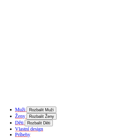
product[40001957]
www.kalaswear.sk
1 rok
používateľ
product[40000884]
www.kalaswear.sk
1 rok
product[40001992]
www.kalaswear.sk
1 rok
product[40001955]
www.kalaswear.sk
1 rok
product[40001956]
www.kalaswear.sk
1 rok
product[40001980]
www.kalaswear.sk
1 rok
product[40001959]
www.kalaswear.sk
1 rok
product[40001971]
www.kalaswear.sk
1 rok
product[40001887]
www.kalaswear.sk
1 rok
product[40001865]
www.kalaswear.sk
1 rok
product[40003304]
www.kalaswear.sk
1 rok
__Secure-YNID
.youtube.com
5
mesiacov
Muži
Rozbalit Muži
4 týždne
Ženy
Rozbalit Ženy
product[40001945]
www.kalaswear.sk
1 rok
Děti
Rozbalit Děti
Vlastní design
product[40001968]
www.kalaswear.sk
1 rok
Príbehy
product[40002009]
www.kalaswear.sk
1 rok