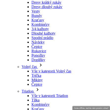
Dresy krátký rukáv
Dresy dlouhý rukáv
Vesty
Bundy
Kraťasy
Kombinézy
3/4 kalhoty
Dlouhé kalhoty
Spodní prádlo
Návleky
Čepice
Rukavice
Ponožky
Doplňky
Volný čas
Vše v kategorii Volný čas
Trička
Mikiny
Čepice
Triatlon
Vše v kategorii Triatlon
Tílka
Kombinézy
Kraťasy
Jsme offline, nechte nám prosím vzkaz!